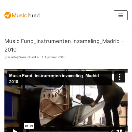
Aller
au
contenu
Music Fund_instrumenten inzameling_Madrid –
2010
par
info@musicfund.eu
1 janvier 2010