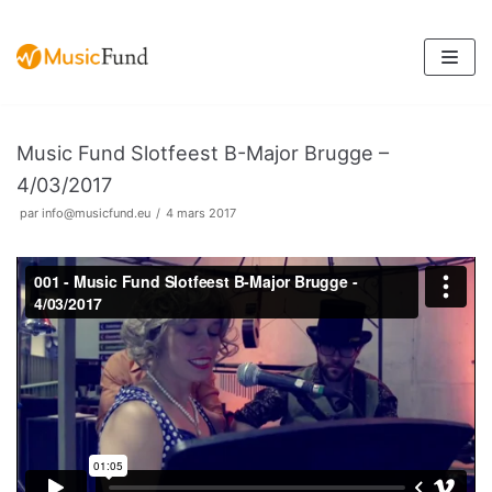
Aller
au
contenu
Music Fund Slotfeest B-Major Brugge –
4/03/2017
par
info@musicfund.eu
4 mars 2017